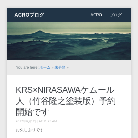
ACROブログ
ACRO
ブログ
You are here:
ホーム
»
未分類
»
KRS×NIRASAWAケムール
人（竹谷隆之塗装版）予約
開始です
2017年6月12日 AT 11:23 AM
お久しぶりです